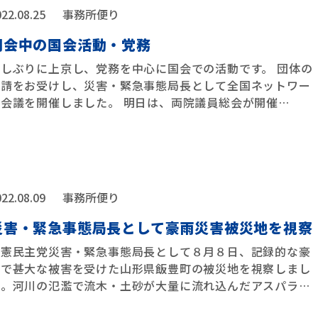
22.08.25
事務所便り
閉会中の国会活動・党務
久しぶりに上京し、党務を中心に国会での活動です。 団体の
要請をお受けし、災害・緊急事態局長として全国ネットワー
ク会議を開催しました。 明日は、両院議員総会が開催
…
22.08.09
事務所便り
災害・緊急事態局長として豪雨災害被災地を視察
立憲民主党災害・緊急事態局長として８月８日、記録的な豪
雨で甚大な被害を受けた山形県飯豊町の被災地を視察しまし
た。河川の氾濫で流木・土砂が大量に流れ込んだアスパラ
…