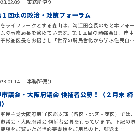
23.02.09
事務所便り
第１回水の政治・政策フォーラム
水をライフワークとする森山は、海江田会長のもと本フォー
ラムの事務局長を務めています。第１回目の勉強会は、岸本
聡子杉並区長をお招きし「世界の脱民営化から学ぶ住民自
…
23.01.14
事務所便り
堺市議会・大阪府議会 候補者公募！（２月末 締
切）
立憲民主党大阪府第16区総支部（堺区・北区・東区）では、
堺市議会・大阪府議会 候補者公募を行っています。下記の募
集要項をご覧いただき必要書類をご用意の上、郵送ま
…